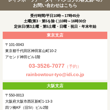
お問い合わせはこちら
早朝：お客様ご自身にて空港へ
時間に余裕を持って、2時間前にはチェックインをお済ませくだ
受付時間/平日10時～17時45分
さい。
土曜(第3・第5を除く)10時～16時30分
定休日/第3土曜・第5土曜・日曜・祝日・年末年始
シンガポール航空またはスクートにて(09:00～10:00発)、空路シ
ンガポールへ(12:30～13:30着)
東京支店
--- お客様ご自身にて乗継 ---
〒101-0043
東京都千代田区神田富山町10-2
シンガポール航空にて、空路帰国の途へ(13:30～14:30発)
アセンド神田ビル1階
03-3526-7077
日本着後(21:00～23:00着)、解散
（予約）
rainbowtour-tyo@idi.co.jp
宿泊都市
大阪支店
〒550-0013
大阪府大阪市西区新町1-13-3
四ツ橋KF（旧SI）ビル2階