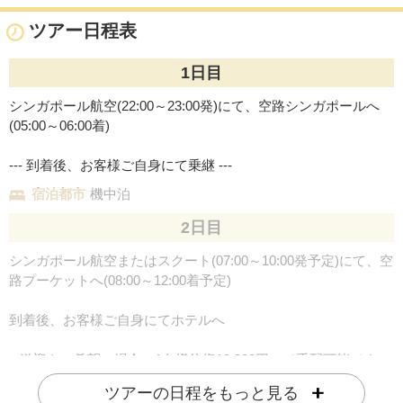
ツアー日程表
1日目
シンガポール航空(22:00～23:00発)にて、空路シンガポールへ
(05:00～06:00着)
--- 到着後、お客様ご自身にて乗継 ---
宿泊都市
機中泊
2日目
シンガポール航空またはスクート(07:00～10:00発予定)にて、空
路プーケットへ(08:00～12:00着予定)
到着後、お客様ご自身にてホテルへ
※送迎をご希望の場合、1名様往復18,000円にて手配可能です。
ご希望の際はお申し付けください。
ツアーの日程をもっと見る
なお、フライトが22:00～08:00に該当する場合は、深夜・早