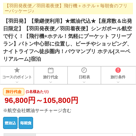
【羽田発夜便／羽田着夜便】飛行機＋ホテル＋毎朝食のフリ
ーパッケージ♪
【羽田発】【乗継便利用】★燃油代込★【座席数＆出発
日限定】【羽田発夜便／羽田着夜便】シンガポール航空
で行く！【飛行機+ホテル！気軽にプーケット フリープ
ラン】パトン中心部に位置し、ビーチやショッピング、
ナイトライフへ徒歩圏内！バウマンブリ ホテル[スーペ
リアルーム]宿泊
コースのポイント
旅行代金
日程表
旅行条件
(1名様あたり)
96,800円～105,800円
※航空会社燃油サーチャージ含む