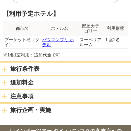
朝料金として片道につき1名様2,000円の追加代金が発生いたし
ます。
【利用予定ホテル】
また、ゴルフバッグをご持参の場合は、1名様につき往復
4,000円の追加代金が発生いたしますので、あらかじめご了承く
部屋カテ
都市名
ホテル名
利用形態
ださい。
ゴリー
こちらはすべて2名様以上でご利用の場合の料金となります。
プーケット島（タ
バウマンブリ ホ
スーペリア
１室2名
1名様でご利用の場合は、各料金の倍額を申し受けます。
イ）
テル
ルーム
宿泊都市
プーケット島（タイ）
※1名1室利用：追加代金で可
3日目
旅行条件表
朝：ホテルにて朝食
追加料金
終日：自由行動
注意事項
宿泊都市
プーケット島（タイ）
4日目
旅行企画・実施
※最終日の朝食について
復路朝便をご利用の場合、最終日の朝食は付きません。
レインボーツアー タイ・バンコクの各支店への