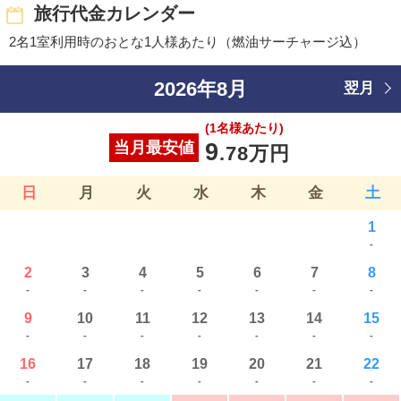
旅行代金カレンダー
2名1室利用時のおとな1人様あたり（燃油サーチャージ込）
2026年8月
翌月
(1名様あたり)
当月最安値
9
.78万円
日
月
火
水
木
金
土
1
-
2
3
4
5
6
7
8
-
-
-
-
-
-
-
9
10
11
12
13
14
15
-
-
-
-
-
-
-
16
17
18
19
20
21
22
-
-
-
-
-
-
-