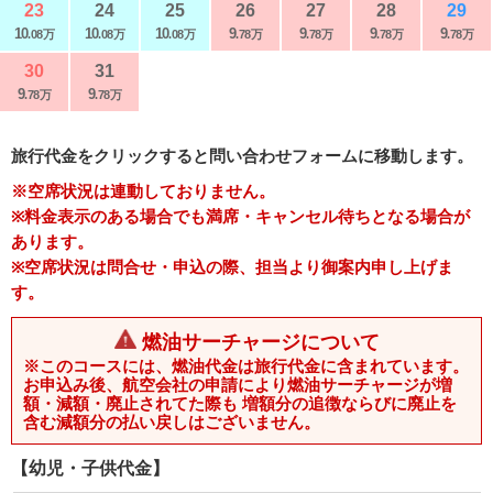
23
24
25
26
27
28
29
10
10
10
9
9
9
9
.08万
.08万
.08万
.78万
.78万
.78万
.78万
30
31
9
9
.78万
.78万
旅行代金をクリックすると問い合わせフォームに移動します。
※空席状況は連動しておりません。
※料金表示のある場合でも満席・キャンセル待ちとなる場合が
あります。
※空席状況は問合せ・申込の際、担当より御案内申し上げま
す。
燃油サーチャージについて
※このコースには、燃油代金は旅行代金に含まれています。
お申込み後、航空会社の申請により燃油サーチャージが増
額・減額・廃止されてた際も 増額分の追徴ならびに廃止を
含む減額分の払い戻しはございません。
【幼児・子供代金】