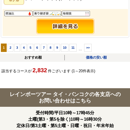
1
2
3
4
5
6
7
8
9
10
11
>>
…
おすすめ順
価格の安い順
2,832
該当するコースが
件ございます (1～20件表示)
レインボーツアー タイ・バンコクの各支店への
お問い合わせはこちら
受付時間/平日10時～17時45分
土曜(第3・第5を除く)10時～16時30分
定休日/第3土曜・第5土曜・日曜・祝日・年末年始