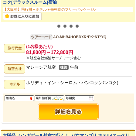
コク[デラックスルーム]宿泊
【大阪発】飛行機＋ホテル＋毎朝食のフリーパッケージ♪
大阪発
4日間
ツアーコード
AO-MHB4HOBDXR*PK*NT*YQ
(1名様あたり)
81,800円～172,800円
※航空会社燃油サーチャージ含む
マレーシア航空
午前
ホリディ・イン・シーロム・バンコク(バンコク)
大阪発_シンガポール航空で行く！_バウマンブリ ホテル[スーペリ