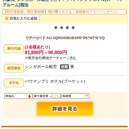
アルーム]宿泊
【関空発夜便／関空着朝便】飛行機＋ホテル＋毎朝食のフリーパッケージ♪
大阪発
5日間
ツアーコード
AO-SQPAH5BUBSPR*PK*NT*N*YQ
(1名様あたり)
81,800円～90,800円
※航空会社燃油サーチャージ含む
シンガポール航空
夜
バウマンブリ ホテル(プーケット)