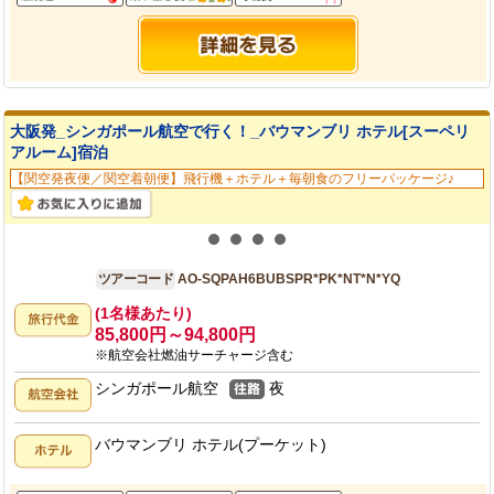
大阪発_シンガポール航空で行く！_バウマンブリ ホテル[スーペリ
アルーム]宿泊
【関空発夜便／関空着朝便】飛行機＋ホテル＋毎朝食のフリーパッケージ♪
大阪発
6日間
ツアーコード
AO-SQPAH6BUBSPR*PK*NT*N*YQ
(1名様あたり)
85,800円～94,800円
※航空会社燃油サーチャージ含む
シンガポール航空
夜
バウマンブリ ホテル(プーケット)