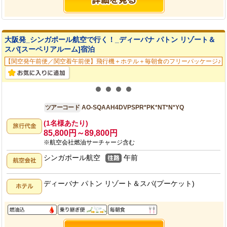
大阪発_シンガポール航空で行く！_ディーバナ パトン リゾート＆
スパ[スーペリアルーム]宿泊
【関空発午前便／関空着午前便】飛行機＋ホテル＋毎朝食のフリーパッケージ♪
大阪発
4日間
ツアーコード
AO-SQAAH4DVPSPR*PK*NT*N*YQ
(1名様あたり)
85,800円～89,800円
※航空会社燃油サーチャージ含む
シンガポール航空
午前
ディーバナ パトン リゾート＆スパ(プーケット)