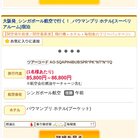
大阪発_シンガポール航空で行く！_バウマンブリ ホテル[スーペリ
アルーム]宿泊
【関空発午前便／関空着夜便】飛行機＋ホテル＋毎朝食のフリーパッケージ♪
大阪発
4日間
ツアーコード
AO-SQAPH4BUBSPR*PK*NT*N*YQ
(1名様あたり)
85,800円～86,800円
※航空会社燃油サーチャージ含む
シンガポール航空
午前
バウマンブリ ホテル(プーケット)