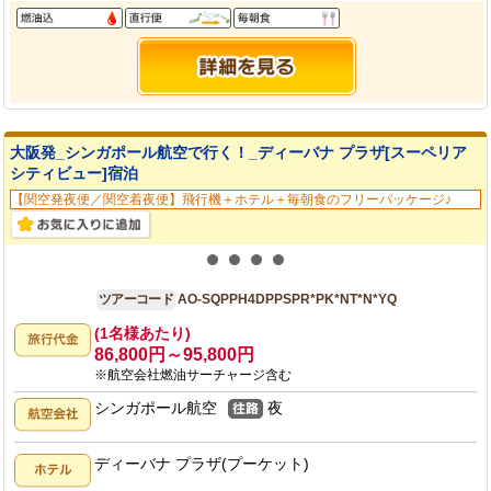
大阪発_シンガポール航空で行く！_ディーバナ プラザ[スーペリア
シティビュー]宿泊
【関空発夜便／関空着夜便】飛行機＋ホテル＋毎朝食のフリーパッケージ♪
大阪発
4日間
ツアーコード
AO-SQPPH4DPPSPR*PK*NT*N*YQ
(1名様あたり)
86,800円～95,800円
※航空会社燃油サーチャージ含む
シンガポール航空
夜
ディーバナ プラザ(プーケット)