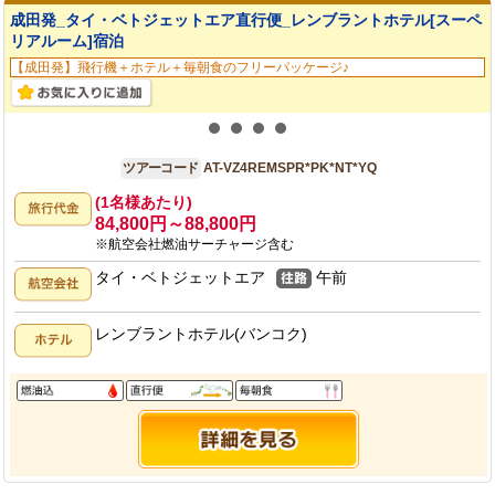
成田発_タイ・ベトジェットエア直行便_レンブラントホテル[スーペ
リアルーム]宿泊
【成田発】飛行機＋ホテル＋毎朝食のフリーパッケージ♪
成田発
4日間
ツアーコード
AT-VZ4REMSPR*PK*NT*YQ
(1名様あたり)
84,800円～88,800円
※航空会社燃油サーチャージ含む
タイ・ベトジェットエア
午前
レンブラントホテル(バンコク)