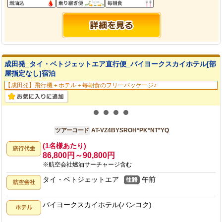
成田発_タイ・ベトジェットエア直行便_バイヨークスカイホテル[部
屋指定なし]宿泊
【成田発】飛行機＋ホテル＋毎朝食のフリーパッケージ♪
成田発
4日間
ツアーコード
AT-VZ4BYSROH*PK*NT*YQ
(1名様あたり)
86,800円～90,800円
※航空会社燃油サーチャージ含む
タイ・ベトジェットエア
午前
バイヨークスカイホテル(バンコク)