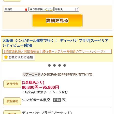
大阪発_シンガポール航空で行く！_ディーバナ プラザ[スーペリア
シティビュー]宿泊
【関空発夜便／関空着朝便】飛行機＋ホテル＋毎朝食のフリーパッケージ♪
大阪発
5日間
ツアーコード
AO-SQPAH5DPPSPR*PK*NT*N*YQ
(1名様あたり)
86,800円～95,800円
※航空会社燃油サーチャージ含む
シンガポール航空
夜
ディーバナ プラザ(プーケット)