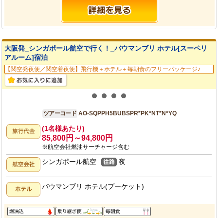
大阪発_シンガポール航空で行く！_バウマンブリ ホテル[スーペリ
アルーム]宿泊
【関空発夜便／関空着夜便】飛行機＋ホテル＋毎朝食のフリーパッケージ♪
大阪発
5日間
ツアーコード
AO-SQPPH5BUBSPR*PK*NT*N*YQ
(1名様あたり)
85,800円～94,800円
※航空会社燃油サーチャージ含む
シンガポール航空
夜
バウマンブリ ホテル(プーケット)