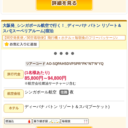
大阪発_シンガポール航空で行く！_ディーバナ パトン リゾート＆
スパ[スーペリアルーム]宿泊
【関空発夜便／関空着朝便】飛行機＋ホテル＋毎朝食のフリーパッケージ♪
大阪発
5日間
ツアーコード
AO-SQPAH5DVPSPR*PK*NT*N*YQ
(1名様あたり)
85,800円～94,800円
※航空会社燃油サーチャージ含む
シンガポール航空
夜
ディーバナ パトン リゾート＆スパ(プーケット)