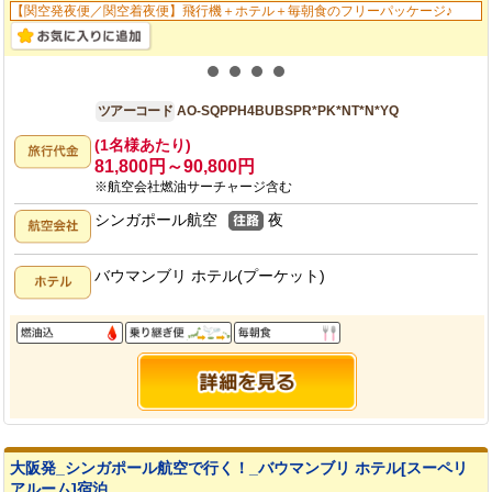
【関空発夜便／関空着夜便】飛行機＋ホテル＋毎朝食のフリーパッケージ♪
大阪発
4日間
ツアーコード
AO-SQPPH4BUBSPR*PK*NT*N*YQ
(1名様あたり)
81,800円～90,800円
※航空会社燃油サーチャージ含む
シンガポール航空
夜
バウマンブリ ホテル(プーケット)
大阪発_シンガポール航空で行く！_バウマンブリ ホテル[スーペリ
アルーム]宿泊