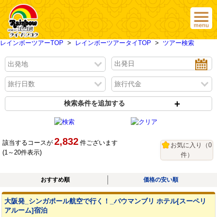
レインボーツアーTOP
>
レインボーツアータイTOP
>
ツアー検索
検索条件を追加する
2,832
該当するコースが
件ございます
お気に入り
（
0
(1～20件表示)
件）
おすすめ順
価格の安い順
大阪発_シンガポール航空で行く！_バウマンブリ ホテル[スーペリ
アルーム]宿泊