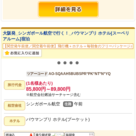
大阪発_シンガポール航空で行く！_バウマンブリ ホテル[スーペリ
アルーム]宿泊
【関空発午前便／関空着午前便】飛行機＋ホテル＋毎朝食のフリーパッケージ♪
大阪発
5日間
ツアーコード
AO-SQAAH5BUBSPR*PK*NT*N*YQ
(1名様あたり)
85,800円～89,800円
※航空会社燃油サーチャージ含む
シンガポール航空
午前
バウマンブリ ホテル(プーケット)