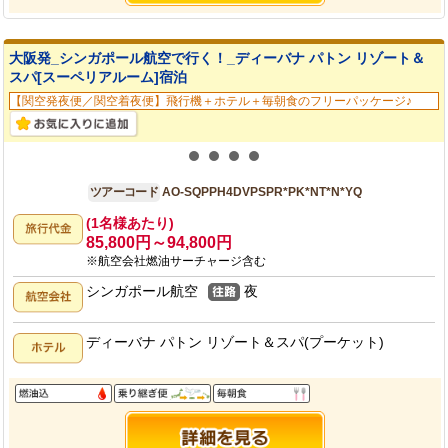
大阪発_シンガポール航空で行く！_ディーバナ パトン リゾート＆
スパ[スーペリアルーム]宿泊
【関空発夜便／関空着夜便】飛行機＋ホテル＋毎朝食のフリーパッケージ♪
大阪発
4日間
ツアーコード
AO-SQPPH4DVPSPR*PK*NT*N*YQ
(1名様あたり)
85,800円～94,800円
※航空会社燃油サーチャージ含む
シンガポール航空
夜
ディーバナ パトン リゾート＆スパ(プーケット)