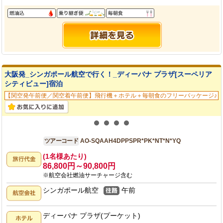
大阪発_シンガポール航空で行く！_ディーバナ プラザ[スーペリア
シティビュー]宿泊
【関空発午前便／関空着午前便】飛行機＋ホテル＋毎朝食のフリーパッケージ♪
大阪発
4日間
ツアーコード
AO-SQAAH4DPPSPR*PK*NT*N*YQ
(1名様あたり)
86,800円～90,800円
※航空会社燃油サーチャージ含む
シンガポール航空
午前
ディーバナ プラザ(プーケット)