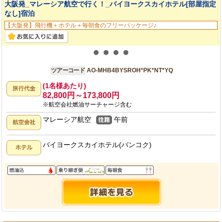
大阪発_マレーシア航空で行く！_バイヨークスカイホテル[部屋指定
なし]宿泊
【大阪発】飛行機＋ホテル＋毎朝食のフリーパッケージ♪
大阪発
4日間
ツアーコード
AO-MHB4BYSROH*PK*NT*YQ
(1名様あたり)
82,800円～173,800円
※航空会社燃油サーチャージ含む
マレーシア航空
午前
バイヨークスカイホテル(バンコク)