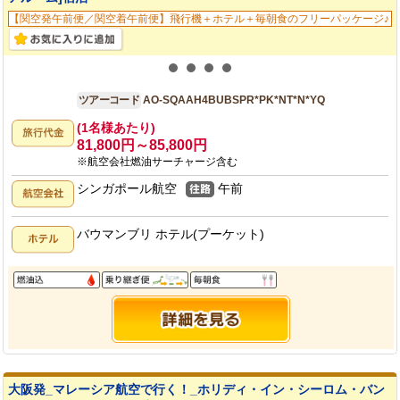
【関空発午前便／関空着午前便】飛行機＋ホテル＋毎朝食のフリーパッケージ♪
大阪発
4日間
ツアーコード
AO-SQAAH4BUBSPR*PK*NT*N*YQ
(1名様あたり)
81,800円～85,800円
※航空会社燃油サーチャージ含む
シンガポール航空
午前
バウマンブリ ホテル(プーケット)
大阪発_マレーシア航空で行く！_ホリディ・イン・シーロム・バン