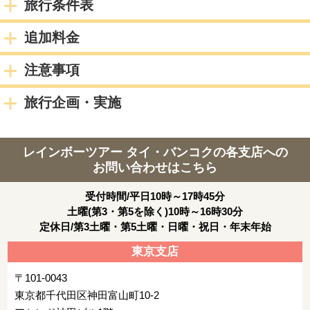
旅行条件表
ッグや追加のお荷物がある場合は必ず事前にお知らせくださ
い。追加代金が発生する場合がございます。
追加料金
宿泊都市
バンコク
注意事項
2日目
旅行企画・実施
朝：ホテルにて朝食
≪終日自由行動≫
レインボーツアー タイ・バンコクの各支店への
宿泊都市
バンコク
お問い合わせはこちら
3日目
受付時間/平日10時～17時45分
朝:ホテルにて朝食
土曜(第3・第5を除く)10時～16時30分
定休日/第3土曜・第5土曜・日曜・祝日・年末年始
出発まで自由行動
東京支店
※ホテルチェックアウト時間は別記参照
〒101-0043
午後: お客様ご自身にて空港へ
東京都千代田区神田富山町10-2
※フライトの2時間前には空港へ到着するよう、余裕をもった移