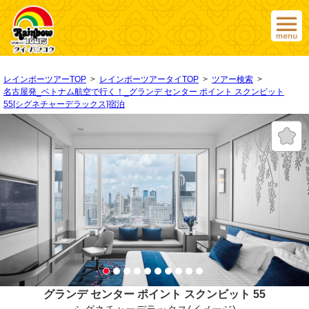
レインボーツアーTOP
>
レインボーツアータイTOP
>
ツアー検索
>
名古屋発_ベトナム航空で行く！_グランデ センター ポイント スクンビット
55[シグネチャーデラックス]宿泊
グランデ センター ポイント スクンビット 55