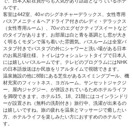
で、日本人駐在員からも人気があり話題となっているホテ
ルです。
客室は442室、40㎡のシグネチャーデラックス、女性専用
バスアメニティ＆ヘアドライア付きのレディ・デラックス
（女性専用ルーム）、70㎡のエグゼクティブスイートなど
のタイプがあります。お部屋は白と青を基調とし窓が大き
く明るくモダンで落ち着いた雰囲気。バスルームは全室バ
スタブ付きでバスタブの外にシャワーと洗い場がある日本
のお風呂場仕様、トイレはウォシュレットタイプで日本人
には嬉しいバスルームです。テレビのプログラムにはNHK
の日本語放送ほか民放をリアルタイムで視聴できます。
温泉施設の他に8階にある芝生があるスイミングプール、機
材充実のフィットネス、ヨガルーム、サンセットジャクジ
ー、屋内ジャグジー、が併設されているためホテルライフ
を満喫できます。ホテル15、18、21階にはコインランドリ
ーが設置され（無料の洗剤付き）旅行中、洗濯が出来るの
は嬉しいですね。旅の疲れを温泉とマッサージで癒したい
方、ホテルライフを楽しみたい方におすすめのホテルで
す。