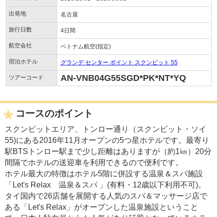
出発地
名古屋
旅行日数
4日間
航空会社
ベトナム航空(指定)
宿泊ホテル
グランデ センター ポイント スクンビット 55
AN-VNB04G55SGD*PK*NT*YQ
ツアーコード
コースのポイント
スクンビットエリア、トンロー通り（スクンビット・ソイ
55)にある2016年11月オープンの5つ星ホテルです。最寄り
駅BTSトンロー駅まで少し距離はありますが（約1㎞）20分
間隔でホテルの送迎車を利用できるので便利です。
ホテル最大の特徴はホテル5階に併設する温泉＆スパ施設
「Let's Relax 温泉＆スパ 」(有料・12歳以下利用不可)。
タイ国内で26店舗を展開する人気のスパ＆マッサージ店で
ある「Let's Relax」がオープンした温泉施設ということ