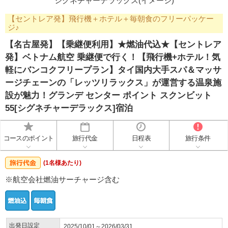
シグネチャーデラックス(イメージ)
【セントレア発】飛行機＋ホテル＋毎朝食のフリーパッケー
ジ♪
【名古屋発】【乗継便利用】★燃油代込★【セントレア
発】ベトナム航空 乗継便で行く！【飛行機+ホテル！気
軽にバンコクフリープラン】タイ国内大手スパ＆マッサ
ージチェーンの「レッツリラックス」が運営する温泉施
設が魅力！グランデ センター ポイント スクンビット
55[シグネチャーデラックス]宿泊
コースのポイント
旅行代金
日程表
旅行条件
(1名様あたり)
※航空会社燃油サーチャージ含む
出発日設定
2025/10/01～2026/03/31