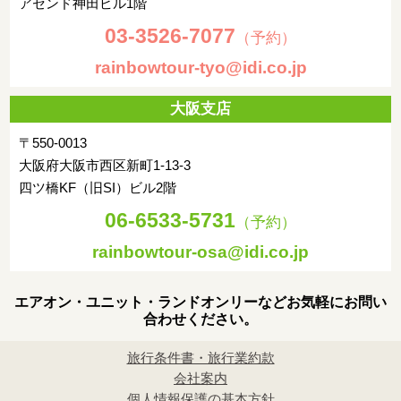
動をお願いいたします。
アセンド神田ビル1階
03-3526-7077
（予約）
夜：空路ホーチミンまたはハノイ乗り継ぎ(18:30-19:35発予
定)、帰国の途へ
rainbowtour-tyo@idi.co.jp
宿泊都市
機中泊
大阪支店
4日目
〒550-0013
ハノイまたはホーチミン発 ベトナム航空(00:05-00:15発予定)、
大阪府大阪市西区新町1-13-3
空路帰国の途へ
四ツ橋KF（旧SI）ビル2階
セントレア着後(06:55-07:30着予定)、解散
06-6533-5731
（予約）
rainbowtour-osa@idi.co.jp
宿泊都市
エアオン・ユニット・ランドオンリーなどお気軽にお問い
合わせください。
旅行条件書・旅行業約款
会社案内
個人情報保護の基本方針