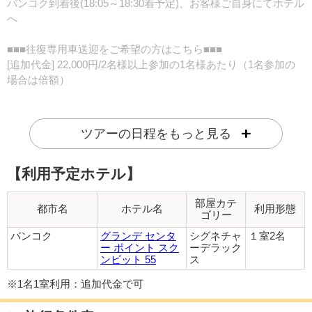
バンコク到着後(18:05～18:30着予定)、お客様ご自身にてホテル
へ
■■■往復専用車送迎をご希望の方はこちら■■■
[追加代金] 22,000円/2名様以上参加の1名様あたり（1名参加の
場合は倍額）
他のお客様と一緒になることはなく、お客様だけの専用車でホ
テルまでご案内致します。
ツアーの日程をもっと見る
お申し込みご希望の方は、ご予約時にお申し出ください。
【利用予定ホテル】
※23:00以降にバンコク着のフライトの場合、深夜料金がお1人
様追加11,000円かかります。
ホテルお迎えが08:00以前のフライトの場合、早朝料金がお1
部屋カテ
都市名
ホテル名
利用形態
ゴリー
人様追加11,000円かかります。
（1名参加の場合は倍額）
バンコク
グランデ センタ
シグネチャ
１室2名
ー ポイント スク
ーデラック
ンビット 55
ス
※ドライバーのみとなり日本語ガイドはつきません。チェック
イン・チェックアウトの手続きはお客様ご自身で行って頂きま
※1名1室利用：追加代金で可
す。
※1名様あたりスーツケース1つまでとなりますので、ゴルフバ