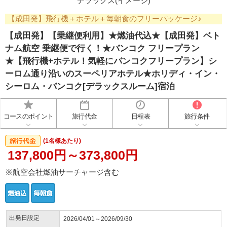
デラックス(イメージ)
【成田発】飛行機＋ホテル＋毎朝食のフリーパッケージ♪
【成田発】【乗継便利用】★燃油代込★【成田発】ベト
ナム航空 乗継便で行く！★バンコク フリープラン
★【飛行機+ホテル！気軽にバンコクフリープラン】シ
ーロム通り沿いのスーペリアホテル★ホリディ・イン・
シーロム・バンコク[デラックスルーム]宿泊
コースのポイント
旅行代金
日程表
旅行条件
(1名様あたり)
137,800円～373,800円
※航空会社燃油サーチャージ含む
出発日設定
2026/04/01～2026/09/30