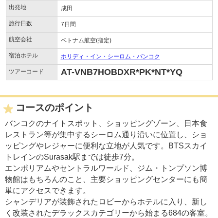
出発地
成田
旅行日数
7日間
航空会社
ベトナム航空(指定)
宿泊ホテル
ホリディ・イン・シーロム・バンコク
AT-VNB7HOBDXR*PK*NT*YQ
ツアーコード
コースのポイント
バンコクのナイトスポット、ショッピングゾーン、日本食
レストラン等が集中するシーロム通り沿いに位置し、ショ
ッピングやレジャーに便利な立地が人気です。BTSスカイ
トレインのSurasak駅までは徒歩7分。
エンポリアムやセントラルワールド、ジム・トンプソン博
物館はもちろんのこと、主要ショッピングセンターにも簡
単にアクセスできます。
シャンデリアが装飾されたロビーからホテルに入り、新し
く改装されたデラックスカテゴリーから始まる684の客室。