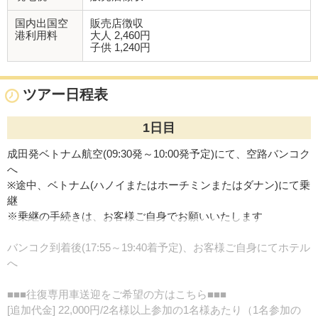
国内出国空
販売店徴収
港利用料
大人 2,460円
子供 1,240円
ツアー日程表
1日目
成田発ベトナム航空(09:30発～10:00発予定)にて、空路バンコク
へ
※途中、ベトナム(ハノイまたはホーチミンまたはダナン)にて乗
継
※乗継の手続きは、お客様ご自身でお願いいたします
バンコク到着後(17:55～19:40着予定)、お客様ご自身にてホテル
へ
■■■往復専用車送迎をご希望の方はこちら■■■
[追加代金] 22,000円/2名様以上参加の1名様あたり（1名参加の