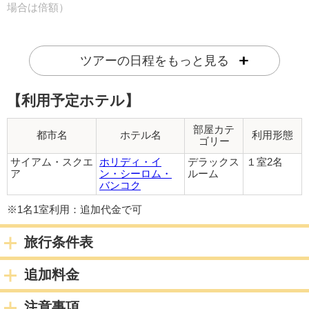
場合は倍額）
他のお客様と一緒になることはなく、お客様だけの専用車でホ
テルまでご案内致します。
ツアーの日程をもっと見る
お申し込みご希望の方は、ご予約時にお申し出ください。
【利用予定ホテル】
※23:00以降にバンコク着のフライトの場合、深夜料金がお1人
様追加11,000円かかります。
ホテルお迎えが08:00以前のフライトの場合、早朝料金がお1
部屋カテ
都市名
ホテル名
利用形態
ゴリー
人様追加11,000円かかります。
（1名参加の場合は倍額）
サイアム・スクエ
ホリディ・イ
デラックス
１室2名
ア
ン・シーロム・
ルーム
バンコク
※ドライバーのみとなり日本語ガイドはつきません。チェック
イン・チェックアウトの手続きはお客様ご自身で行って頂きま
※1名1室利用：追加代金で可
す。
※1名様あたりスーツケース1つまでとなりますので、ゴルフバ
旅行条件表
ッグや追加のお荷物がある場合は必ず事前にお知らせくださ
い。追加代金が発生する場合がございます。
追加料金
宿泊都市
サイアム・スクエア
注意事項