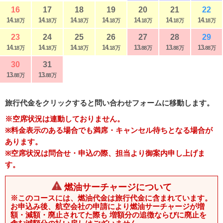
16
17
18
19
20
21
22
14
14
14
14
14
14
14
.18万
.18万
.18万
.18万
.18万
.18万
.18万
23
24
25
26
27
28
29
14
14
14
14
13
13
13
.18万
.18万
.18万
.18万
.88万
.88万
.88万
30
31
13
13
.88万
.88万
旅行代金をクリックすると問い合わせフォームに移動します。
※空席状況は連動しておりません。
※料金表示のある場合でも満席・キャンセル待ちとなる場合が
あります。
※空席状況は問合せ・申込の際、担当より御案内申し上げま
す。
燃油サーチャージについて
※このコースには、燃油代金は旅行代金に含まれています。
お申込み後、航空会社の申請により燃油サーチャージが増
額・減額・廃止されてた際も 増額分の追徴ならびに廃止を