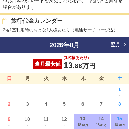
※お部屋のグレードを変更された場合、上記内容と異なる
場合があります
旅行代金カレンダー
2名1室利用時のおとな1人様あたり（燃油サーチャージ込）
2026年8月
翌月
(1名様あたり)
当月最安値
13
.88万円
日
月
火
水
木
金
土
1
-
2
3
4
5
6
7
8
-
-
-
-
-
-
-
13
14
15
9
10
11
12
18
18
18
-
-
-
-
.48万
.48万
.48万