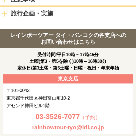
2日目
旅行企画・実施
朝：ホテルにて朝食
≪終日自由行動≫
レインボーツアー タイ・バンコクの各支店への
宿泊都市
サイアム・スクエア
お問い合わせはこちら
3日目
受付時間/平日10時～17時45分
朝：ホテルにて朝食
土曜(第3・第5を除く)10時～16時30分
定休日/第3土曜・第5土曜・日曜・祝日・年末年始
終日：自由行動
東京支店
宿泊都市
サイアム・スクエア
〒101-0043
4日目
東京都千代田区神田富山町10-2
朝：ホテルにて朝食
アセンド神田ビル1階
03-3526-7077
（予約）
終日：自由行動
rainbowtour-tyo@idi.co.jp
宿泊都市
サイアム・スクエア