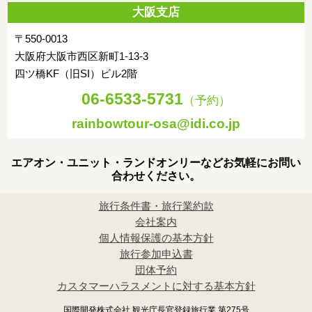
5日目
大阪支店
朝：ホテルにて朝食
〒550-0013
大阪府大阪市西区新町1-13-3
終日：自由行動
四ツ橋KF（旧SI）ビル2階
宿泊都市
サイアム・スクエア
06-6533-5731
（予約）
6日目
rainbowtour-osa@idi.co.jp
朝:ホテルにて朝食
エアオン・ユニット・ランドオンリーなどお気軽にお問い
出発まで自由行動
合わせください。
※ホテルチェックアウト時間は別記参照
旅行条件書・旅行業約款
午後: お客様ご自身にて空港へ
会社案内
※フライトの2時間前には空港へ到着するよう、余裕をもった移
個人情報保護の基本方針
動をお願いいたします。
旅行参加申込書
団体予約
夜：空路ホーチミンまたはハノイ乗り継ぎ(18:30-19:35発予
カスタマーハラスメントに対する基本方針
定)、帰国の途へ
国際開発株式会社 観光庁長官登録旅行業 第275号
宿泊都市
機中泊