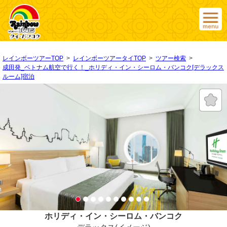
レインボーツアーTOP
>
レインボーツアータイTOP
>
ツアー検索
>
成田発_ベトナム航空で行く！_ホリディ・イン・シーロム・バンコク[デラックス
ルーム]宿泊
ホリディ・イン・シーロム・バンコク