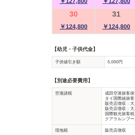
￥127,800
￥127,800
30
31
￥124,800
￥124,800
【幼児・子供代金】
子供値引き額
5,000円
【別途必要費用】
空港諸税
成田空港旅客
タイ国際線旅客
販売店徴収：大人
販売店徴収：大人
国際観光旅客
クアラルンプ
現地税
販売店徴収