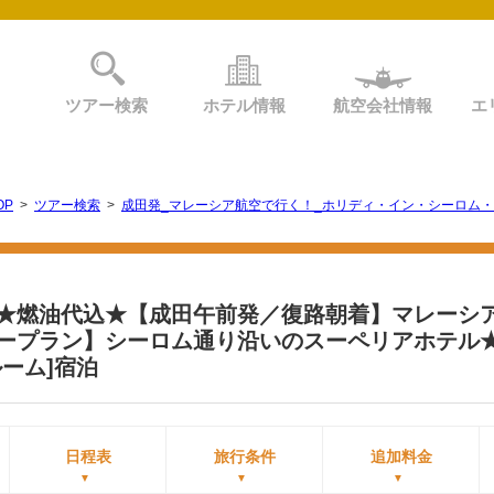
ツアー検索
ホテル情報
航空会社情報
エ
OP
>
ツアー検索
>
成田発_マレーシア航空で行く！_ホリディ・イン・シーロム・
★燃油代込★【成田午前発／復路朝着】マレーシア
ープラン】シーロム通り沿いのスーペリアホテル
ーム]宿泊
日程表
旅行条件
追加料金
▼
▼
▼