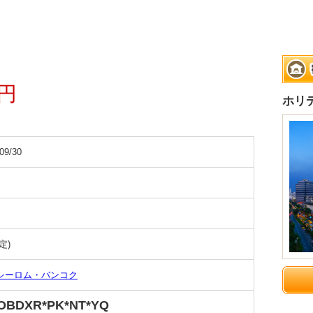
0円
ホリ
09/30
定)
シーロム・バンコク
OBDXR*PK*NT*YQ