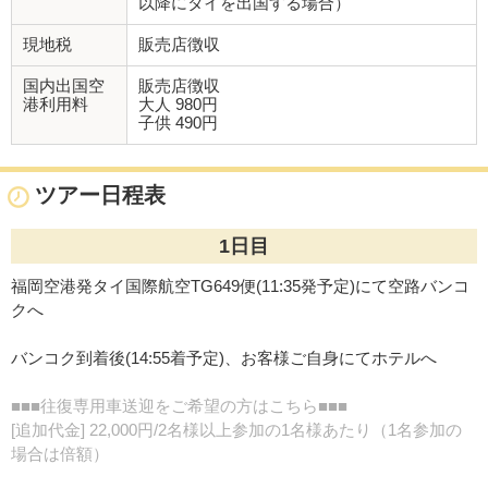
以降にタイを出国する場合）
現地税
販売店徴収
国内出国空
販売店徴収
港利用料
大人 980円
子供 490円
ツアー日程表
1日目
福岡空港発タイ国際航空TG649便(11:35発予定)にて空路バンコ
クへ
バンコク到着後(14:55着予定)、お客様ご自身にてホテルへ
■■■往復専用車送迎をご希望の方はこちら■■■
[追加代金] 22,000円/2名様以上参加の1名様あたり（1名参加の
場合は倍額）