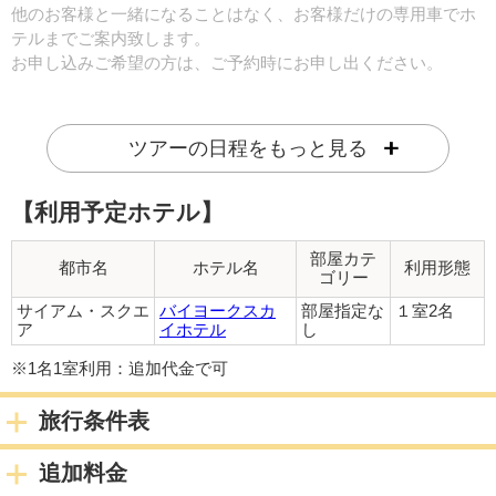
他のお客様と一緒になることはなく、お客様だけの専用車でホ
テルまでご案内致します。
お申し込みご希望の方は、ご予約時にお申し出ください。
※23:00以降にバンコク着のフライトの場合、深夜料金がお1人
様追加11,000円かかります。
ツアーの日程をもっと見る
ホテルお迎えが08:00以前のフライトの場合、早朝料金がお1
人様追加11,000円かかります。
【利用予定ホテル】
（1名参加の場合は倍額）
※ドライバーのみとなり日本語ガイドはつきません。
部屋カテ
都市名
ホテル名
利用形態
ゴリー
※1名様あたりスーツケース1つまでとなりますので、ゴルフバ
ッグや追加のお荷物がある場合は必ず事前にお知らせくださ
サイアム・スクエ
バイヨークスカ
部屋指定な
１室2名
ア
イホテル
し
い。追加代金が発生する場合がございます。
宿泊都市
サイアム・スクエア
※1名1室利用：追加代金で可
2日目
旅行条件表
朝：ホテルにて朝食
追加料金