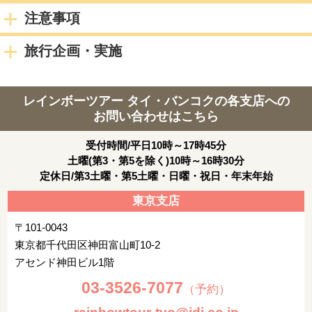
≪終日自由行動≫
注意事項
宿泊都市
サイアム・スクエア
3日目
旅行企画・実施
朝:ホテルにて朝食
レインボーツアー タイ・バンコクの各支店への
終日：出発まで自由行動
お問い合わせはこちら
※ホテルチェックアウト時間は別記参照
受付時間/平日10時～17時45分
夜 : お客様ご自身にて空港へ
土曜(第3・第5を除く)10時～16時30分
※フライトの2時間前には空港へ到着するよう、余裕をもって移
定休日/第3土曜・第5土曜・日曜・祝日・年末年始
動をお願いいたします。
東京支店
宿泊都市
機中泊
〒101-0043
4日目
東京都千代田区神田富山町10-2
バンコク発タイ国際航空TG648便(00:50発予定)にて空路帰国の
アセンド神田ビル1階
途へ
03-3526-7077
（予約）
福岡空港着後(08:00着予定)、解散