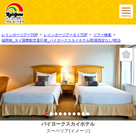
レインボーツアーTOP
>
レインボーツアータイTOP
>
ツアー検索
>
福岡発_タイ国際航空直行便_バイヨークスカイホテル[部屋指定なし]宿泊
バイヨークスカイホテル
スーペリア(イメージ)