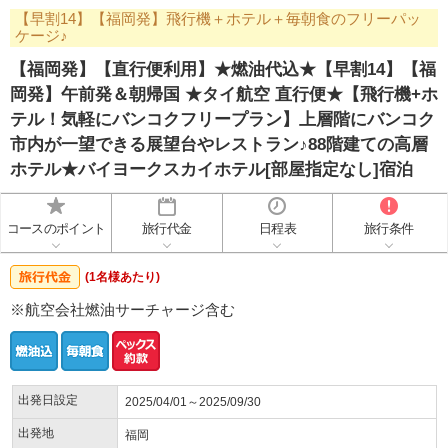
【早割14】【福岡発】飛行機＋ホテル＋毎朝食のフリーパッ
ケージ♪
【福岡発】【直行便利用】★燃油代込★【早割14】【福
岡発】午前発＆朝帰国 ★タイ航空 直行便★【飛行機+ホ
テル！気軽にバンコクフリープラン】上層階にバンコク
市内が一望できる展望台やレストラン♪88階建ての高層
ホテル★バイヨークスカイホテル[部屋指定なし]宿泊
コースのポイント
旅行代金
日程表
旅行条件
(1名様あたり)
※航空会社燃油サーチャージ含む
出発日設定
2025/04/01～2025/09/30
出発地
福岡