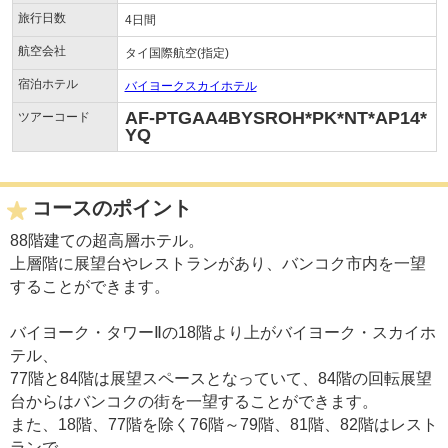
旅行日数
4日間
航空会社
タイ国際航空(指定)
宿泊ホテル
バイヨークスカイホテル
AF-PTGAA4BYSROH*PK*NT*AP14*
ツアーコード
YQ
コースのポイント
88階建ての超高層ホテル。
上層階に展望台やレストランがあり、バンコク市内を一望
することができます。
バイヨーク・タワーⅡの18階より上がバイヨーク・スカイホ
テル、
77階と84階は展望スペースとなっていて、84階の回転展望
台からはバンコクの街を一望することができます。
また、18階、77階を除く76階～79階、81階、82階はレスト
ランで、