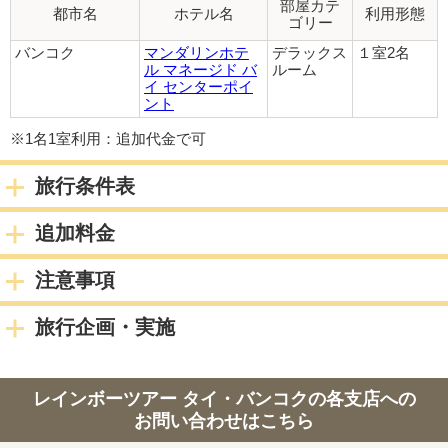
部屋カテ
都市名
ホテル名
利用形態
他のお客様と一緒になることはなく、お客様だけの専用車でホ
ゴリー
テルまでご案内致します。
バンコク
マンダリンホテ
デラックス
１室2名
お申し込みご希望の方は、ご予約時にお申し出ください。
ル マネージド バ
ルーム
イ センターポイ
ント
※ドライバーのみとなり日本語ガイドはつきません。チェック
イン・チェックアウトの手続きはお客様ご自身で行って頂きま
※1名1室利用：追加代金で可
す。
※1名様あたりスーツケース1つまでとなりますので、ゴルフバ
旅行条件表
ッグや追加のお荷物がある場合は必ず事前にお知らせくださ
い。追加代金が発生する場合がございます。
追加料金
宿泊都市
バンコク
注意事項
3日目
旅行企画・実施
朝：ホテルにて朝食
終日：自由行動
レインボーツアー タイ・バンコクの各支店への
宿泊都市
バンコク
お問い合わせはこちら
4日目