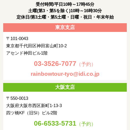
受付時間/平日10時～17時45分
朝：ホテルにて朝食
土曜(第3・第5を除く)10時～16時30分
定休日/第3土曜・第5土曜・日曜・祝日・年末年始
午前：お客様ご自身にて空港へ
東京支店
バンコク発タイ国際航空660便(14:50発予定)にて空路帰国の途
〒101-0043
へ
東京都千代田区神田富山町10-2
アセンド神田ビル1階
羽田空港着後(22:30着予定)、解散
03-3526-7077
宿泊都市
（予約）
rainbowtour-tyo@idi.co.jp
大阪支店
〒550-0013
大阪府大阪市西区新町1-13-3
四ツ橋KF（旧SI）ビル2階
06-6533-5731
（予約）