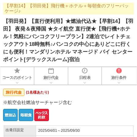
【早割14】【羽田発】飛行機＋ホテル＋毎朝食のフリーパッ
ケージ♪
【羽田発】【直行便利用】★燃油代込★【早割14】【羽
田】 夜発＆夜帰国 ★タイ航空 直行便★【飛行機+ホテ
ル！気軽にバンコクフリープラン】2連泊でレイトチェ
ックアウト18時無料♪バンコクの中心にありどこに行く
にも便利！マンダリンホテル マネージド バイ センター
ポイント[デラックスルーム]宿泊
コースのポイント
旅行代金
日程表
旅行条件
(1名様あたり)
※航空会社燃油サーチャージ含む
出発日設定
2025/04/01～2025/09/30