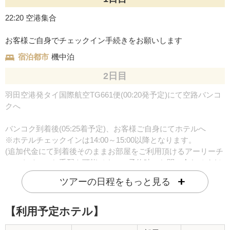
22:20 空港集合
お客様ご自身でチェックイン手続きをお願いします
宿泊都市
機中泊
2日目
羽田空港発タイ国際航空TG661便(00:20発予定)にて空路バンコ
クへ
バンコク到着後(05:25着予定)、お客様ご自身にてホテルへ
※ホテルチェックインは14:00～15:00以降となります。
(追加代金にて到着後そのままお部屋をご利用頂けるアーリーチ
ェックインのお手配も可能です、ご予約時にお問い合わせくだ
さい。)
ツアーの日程をもっと見る
■■■往復専用車送迎をご希望の方はこちら■■■
[追加代金] 10,000円/2名様以上参加の1名様あたり（1名参加の
【利用予定ホテル】
場合は倍額）