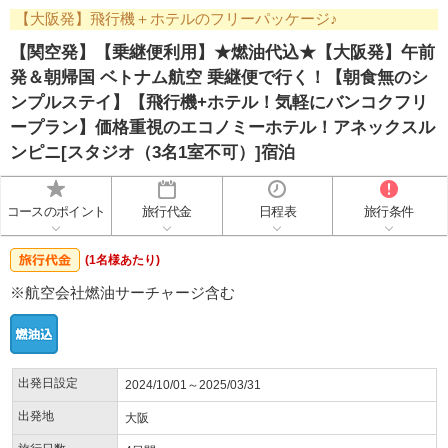
【大阪発】飛行機＋ホテルのフリーパッケージ♪
【関空発】【乗継便利用】★燃油代込★【大阪発】午前
発＆朝帰国 ベトナム航空 乗継便で行く！【朝食無のシ
ンプルステイ】【飛行機+ホテル！気軽にバンコクフリ
ープラン】価格重視のエコノミーホテル！アネックスル
ンピニ[スタジオ（3名1室不可）]宿泊
コースのポイント
旅行代金
日程表
旅行条件
(1名様あたり)
※航空会社燃油サーチャージ含む
出発日設定
2024/10/01～2025/03/31
出発地
大阪