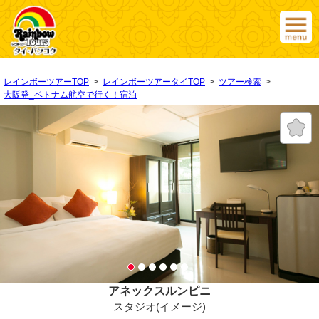
レインボーツアーTOP
>
レインボーツアータイTOP
>
ツアー検索
>
大阪発_ベトナム航空で行く！宿泊
アネックスルンピニ
スタジオ(イメージ)