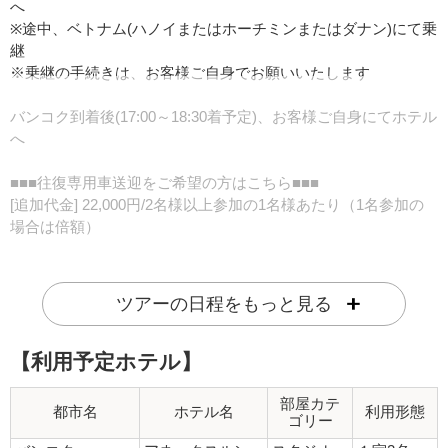
へ
※途中、ベトナム(ハノイまたはホーチミンまたはダナン)にて乗
継
※乗継の手続きは、お客様ご自身でお願いいたします
バンコク到着後(17:00～18:30着予定)、お客様ご自身にてホテル
へ
■■■往復専用車送迎をご希望の方はこちら■■■
[追加代金] 22,000円/2名様以上参加の1名様あたり（1名参加の
場合は倍額）
他のお客様と一緒になることはなく、お客様だけの専用車でホ
テルまでご案内致します。
ツアーの日程をもっと見る
お申し込みご希望の方は、ご予約時にお申し出ください。
【利用予定ホテル】
※23:00以降にバンコク着のフライトの場合、深夜料金がお1人
様追加11,000円かかります。
ホテルお迎えが08:00以前のフライトの場合、早朝料金がお1
部屋カテ
都市名
ホテル名
利用形態
ゴリー
人様追加11,000円かかります。
（1名参加の場合は倍額）