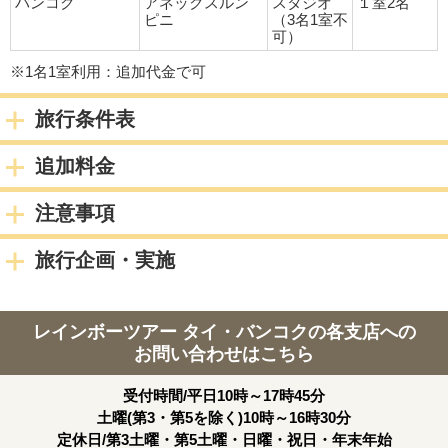
バンコク
アネックスルン
スタジオ
１室2名
ピニ
（3名1室不
可）
※1名様あたりスーツケース1つまでとなりますので、追加のお
荷物がある場合は必ず事前にお知らせください。追加代金が発
※1名1室利用：追加代金で可
生する場合がございます。
※ゴルフバッグをお持ちの場合は必ず事前にお知らせくださ
旅行条件表
い。ゴルフバッグ1つあたり、往復5,000円の追加代金が必要で
す。
追加料金
宿泊都市
バンコク
注意事項
2日目
旅行企画・実施
終日：自由行動
宿泊都市
バンコク
3日目
レインボーツアー タイ・バンコクの各支店への
お問い合わせはこちら
出発まで自由行動
受付時間/平日10時～17時45分
※ホテルチェックアウト時間は別記参照
土曜(第3・第5を除く)10時～16時30分
定休日/第3土曜・第5土曜・日曜・祝日・年末年始