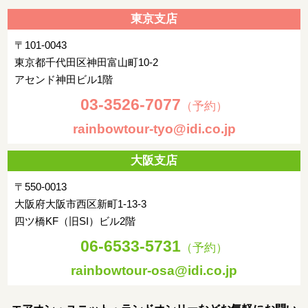
午後: お客様ご自身にて空港へ
東京支店
夜：空路ホーチミンまたはハノイ乗り継ぎ(18:30-19:35発予
〒101-0043
定)、帰国の途へ
東京都千代田区神田富山町10-2
宿泊都市
機中泊
アセンド神田ビル1階
4日目
03-3526-7077
（予約）
ハノイまたはホーチミン発(0:15-0:30発予定)ベトナム航空に
rainbowtour-tyo@idi.co.jp
て、空路帰国の途へ
大阪支店
関西空港着後(06:40-07:20着予定)、解散
〒550-0013
宿泊都市
大阪府大阪市西区新町1-13-3
四ツ橋KF（旧SI）ビル2階
06-6533-5731
（予約）
rainbowtour-osa@idi.co.jp