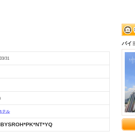
バイ
03/31
)
ホテル
6BYSROH*PK*NT*YQ