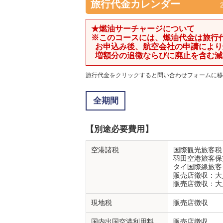
旅行代金カレンダー
★燃油サーチャージについて
※このコースには、燃油代金は旅行
お申込み後、航空会社の申請により
増額分の追徴ならびに廃止を含む減
旅行代金
をクリックすると問い合わせフォームに移
全期間
【別途必要費用】
空港諸税
国際観光旅客
羽田空港旅客
タイ国際線旅客
販売店徴収：大人
販売店徴収：大人
現地税
販売店徴収
国内出国空港利用料
販売店徴収