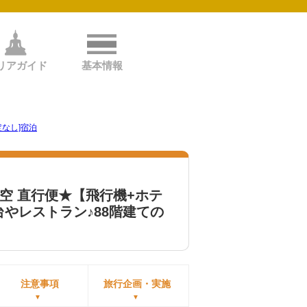
リアガイド
基本情報
なし]宿泊
空 直行便★【飛行機+ホテ
やレストラン♪88階建ての
注意事項
旅行企画・実施
▼
▼