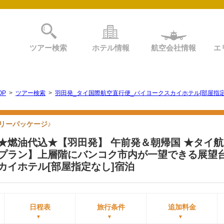
ツアー検索
ホテル情報
航空会社情報
エ
OP
>
ツアー検索
>
羽田発_タイ国際航空直行便_バイヨークスカイホテル[部屋指定
リーパッケージ♪
★燃油代込★【羽田発】 午前発＆朝帰国 ★タイ航
プラン】上層階にバンコク市内が一望できる展望台
カイホテル[部屋指定なし]宿泊
日程表
旅行条件
追加料金
▼
▼
▼