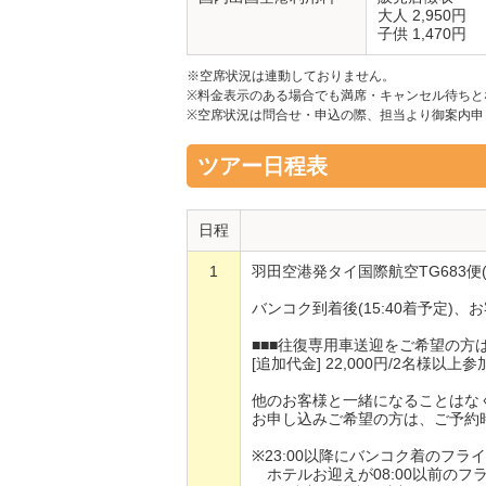
大人 2,950円
子供 1,470円
※空席状況は連動しておりません。
※料金表示のある場合でも満席・キャンセル待ちと
※空席状況は問合せ・申込の際、担当より御案内申
ツアー日程表
日程
1
羽田空港発タイ国際航空TG683便(
バンコク到着後(15:40着予定)
■■■往復専用車送迎をご希望の方は
[追加代金] 22,000円/2名様
他のお客様と一緒になることはな
お申し込みご希望の方は、ご予約
※23:00以降にバンコク着のフラ
ホテルお迎えが08:00以前のフラ