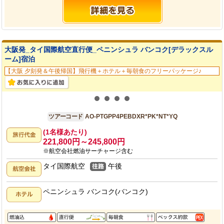
大阪発_タイ国際航空直行便_ペニンシュラ バンコク[デラックスル
ーム]宿泊
【大阪 夕刻発＆午後帰国】飛行機＋ホテル＋毎朝食のフリーパッケージ♪
大阪発
4日間
ツアーコード
AO-PTGPP4PEBDXR*PK*NT*YQ
(1名様あたり)
221,800円～245,800円
※航空会社燃油サーチャージ含む
タイ国際航空
午後
ペニンシュラ バンコク(バンコク)