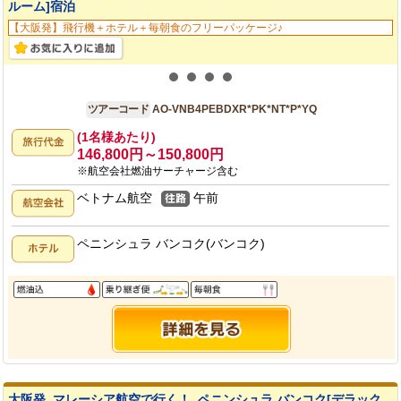
ルーム]宿泊
【大阪発】飛行機＋ホテル＋毎朝食のフリーパッケージ♪
大阪発
4日間
ツアーコード
AO-VNB4PEBDXR*PK*NT*P*YQ
(1名様あたり)
146,800円～150,800円
※航空会社燃油サーチャージ含む
ベトナム航空
午前
ペニンシュラ バンコク(バンコク)
大阪発_マレーシア航空で行く！_ペニンシュラ バンコク[デラック