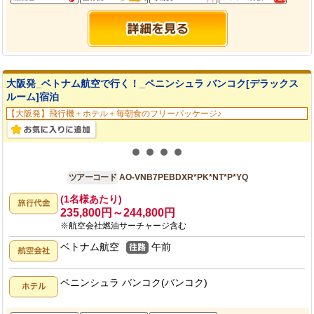
大阪発_ベトナム航空で行く！_ペニンシュラ バンコク[デラックス
ルーム]宿泊
【大阪発】飛行機＋ホテル＋毎朝食のフリーパッケージ♪
大阪発
7日間
ツアーコード
AO-VNB7PEBDXR*PK*NT*P*YQ
(1名様あたり)
235,800円～244,800円
※航空会社燃油サーチャージ含む
ベトナム航空
午前
ペニンシュラ バンコク(バンコク)