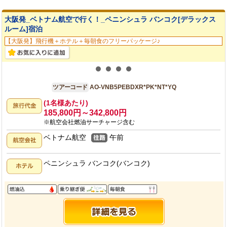
大阪発_ベトナム航空で行く！_ペニンシュラ バンコク[デラックス
ルーム]宿泊
【大阪発】飛行機＋ホテル＋毎朝食のフリーパッケージ♪
大阪発
5日間
ツアーコード
AO-VNB5PEBDXR*PK*NT*YQ
(1名様あたり)
185,800円～342,800円
※航空会社燃油サーチャージ含む
ベトナム航空
午前
ペニンシュラ バンコク(バンコク)