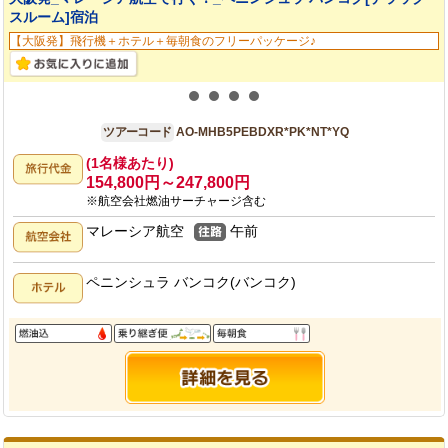
スルーム]宿泊
【大阪発】飛行機＋ホテル＋毎朝食のフリーパッケージ♪
大阪発
5日間
ツアーコード
AO-MHB5PEBDXR*PK*NT*YQ
(1名様あたり)
154,800円～247,800円
※航空会社燃油サーチャージ含む
マレーシア航空
午前
ペニンシュラ バンコク(バンコク)