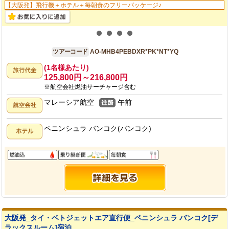
【大阪発】飛行機＋ホテル＋毎朝食のフリーパッケージ♪
大阪発
4日間
ツアーコード
AO-MHB4PEBDXR*PK*NT*YQ
(1名様あたり)
125,800円～216,800円
※航空会社燃油サーチャージ含む
マレーシア航空
午前
ペニンシュラ バンコク(バンコク)
大阪発_タイ・ベトジェットエア直行便_ペニンシュラ バンコク[デ
ラックスルーム]宿泊