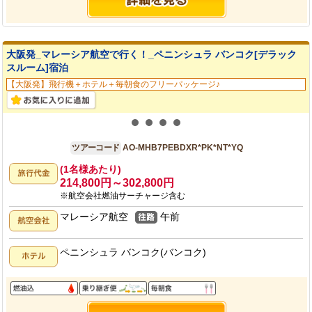
大阪発_マレーシア航空で行く！_ペニンシュラ バンコク[デラック
スルーム]宿泊
【大阪発】飛行機＋ホテル＋毎朝食のフリーパッケージ♪
大阪発
7日間
ツアーコード
AO-MHB7PEBDXR*PK*NT*YQ
(1名様あたり)
214,800円～302,800円
※航空会社燃油サーチャージ含む
マレーシア航空
午前
ペニンシュラ バンコク(バンコク)