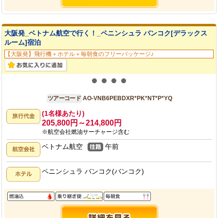
大阪発_ベトナム航空で行く！_ペニンシュラ バンコク[デラックス
ルーム]宿泊
【大阪発】飛行機＋ホテル＋毎朝食のフリーパッケージ♪
大阪発
6日間
ツアーコード
AO-VNB6PEBDXR*PK*NT*P*YQ
(1名様あたり)
205,800円～214,800円
※航空会社燃油サーチャージ含む
ベトナム航空
午前
ペニンシュラ バンコク(バンコク)