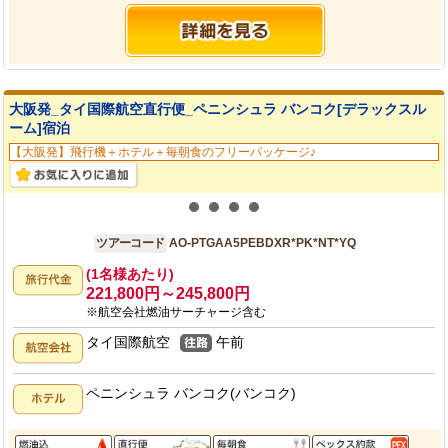
大阪発_タイ国際航空直行便_ペニンシュラ バンコク[デラックスル
ーム]宿泊
【大阪発】飛行機＋ホテル＋毎朝食のフリーパッケージ♪
大阪発
5日間
ツアーコード
AO-PTGAA5PEBDXR*PK*NT*YQ
(1名様あたり)
221,800円～245,800円
※航空会社燃油サーチャージ含む
タイ国際航空
午前
ペニンシュラ バンコク(バンコク)