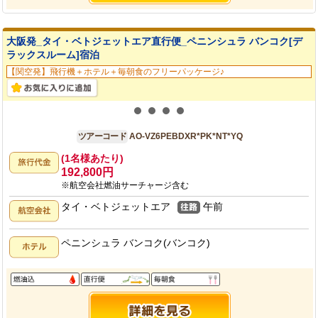
大阪発_タイ・ベトジェットエア直行便_ペニンシュラ バンコク[デ
ラックスルーム]宿泊
【関空発】飛行機＋ホテル＋毎朝食のフリーパッケージ♪
大阪発
6日間
ツアーコード
AO-VZ6PEBDXR*PK*NT*YQ
(1名様あたり)
192,800円
※航空会社燃油サーチャージ含む
タイ・ベトジェットエア
午前
ペニンシュラ バンコク(バンコク)