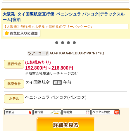
大阪発_タイ国際航空直行便_ペニンシュラ バンコク[デラックスル
ーム]宿泊
【大阪発】飛行機＋ホテル＋毎朝食のフリーパッケージ♪
大阪発
4日間
ツアーコード
AO-PTGAA4PEBDXR*PK*NT*YQ
(1名様あたり)
192,800円～216,800円
※航空会社燃油サーチャージ含む
タイ国際航空
午前
ペニンシュラ バンコク(バンコク)