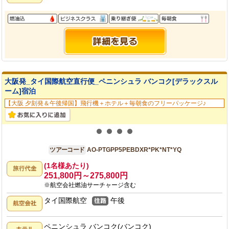
大阪発_タイ国際航空直行便_ペニンシュラ バンコク[デラックスル
ーム]宿泊
【大阪 夕刻発＆午後帰国】飛行機＋ホテル＋毎朝食のフリーパッケージ♪
大阪発
5日間
ツアーコード
AO-PTGPP5PEBDXR*PK*NT*YQ
(1名様あたり)
251,800円～275,800円
※航空会社燃油サーチャージ含む
タイ国際航空
午後
ペニンシュラ バンコク(バンコク)