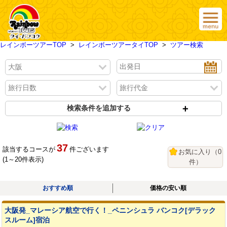
レインボーツアーTOP
>
レインボーツアータイTOP
>
ツアー検索
検索条件を追加する
37
該当するコースが
件ございます
お気に入り
（
0
(1～20件表示)
件）
おすすめ順
価格の安い順
大阪発_マレーシア航空で行く！_ペニンシュラ バンコク[デラック
スルーム]宿泊