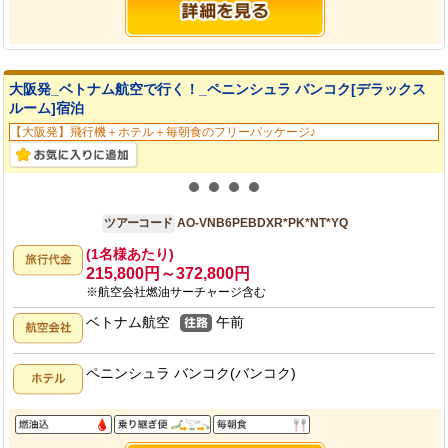
大阪発_ベトナム航空で行く！_ペニンシュラ バンコク[デラックス
ルーム]宿泊
【大阪発】飛行機＋ホテル＋毎朝食のフリーパッケージ♪
大阪発
6日間
ツアーコード
AO-VNB6PEBDXR*PK*NT*YQ
(1名様あたり)
215,800円～372,800円
※航空会社燃油サーチャージ含む
ベトナム航空
午前
ペニンシュラ バンコク(バンコク)