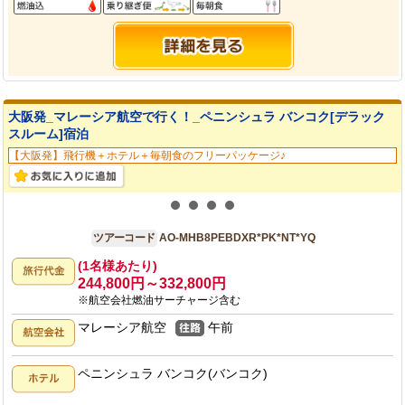
大阪発_マレーシア航空で行く！_ペニンシュラ バンコク[デラック
スルーム]宿泊
【大阪発】飛行機＋ホテル＋毎朝食のフリーパッケージ♪
大阪発
8日間
ツアーコード
AO-MHB8PEBDXR*PK*NT*YQ
(1名様あたり)
244,800円～332,800円
※航空会社燃油サーチャージ含む
マレーシア航空
午前
ペニンシュラ バンコク(バンコク)