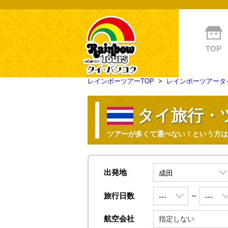
TOP
レインボーツアーTOP
>
レインボーツアータイ
タイ旅行・
ツアーが多くて選べない！という方は
出発地
～
旅行日数
航空会社
指定しない