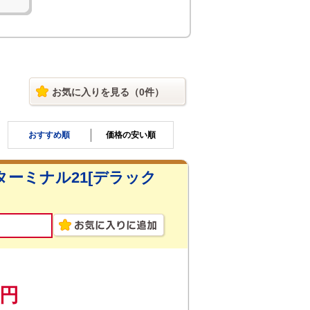
お気に入り
を見る
（
0
件）
おすすめ順
価格の安い順
ーミナル21[デラック
0円