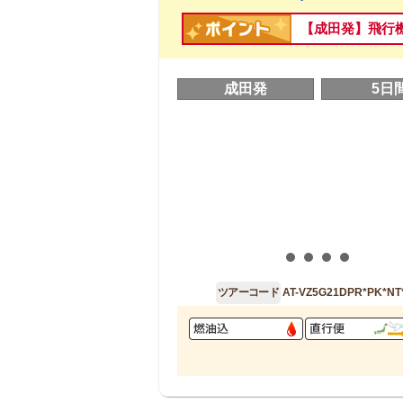
【成田発】飛行
成田発
5日
ツアーコード
AT-VZ5G21DPR*PK*NT