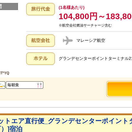
間
(1名様あたり)
104,800円～183,8
※航空会社燃油サーチャージ含む
マレーシア航空
グランデセンターポイントターミナル21
NT*YQ
ットエア直行便_グランデセンターポイントタ
）]宿泊