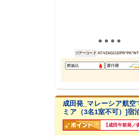
ツアーコード
AT-VZ4G21DPR*PK*NT
成田発_マレーシア航空
ミア（3名1室不可）]宿
【成田午前発／