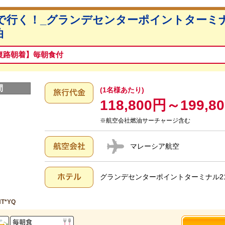
で行く！_グランデセンターポイントターミナ
泊
復路朝着】毎朝食付
間
(1名様あたり)
118,800円～199,8
※航空会社燃油サーチャージ含む
マレーシア航空
グランデセンターポイントターミナル21
NT*YQ