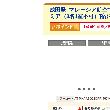
成田発_マレーシア航空
ミア（3名1室不可）]宿
【成田午前発／
成田発
5日
ツアーコード
AT-MHAA5G21DPR*PK*