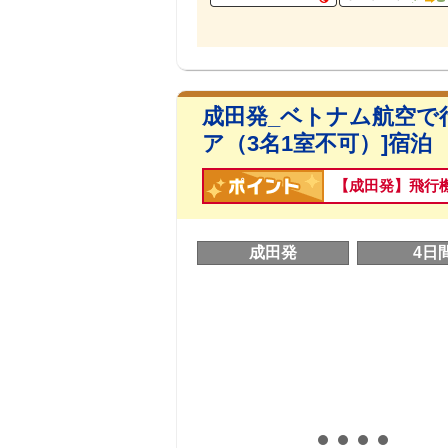
成田発_ベトナム航空で
ア（3名1室不可）]宿泊
【成田発】飛行
成田発
4日