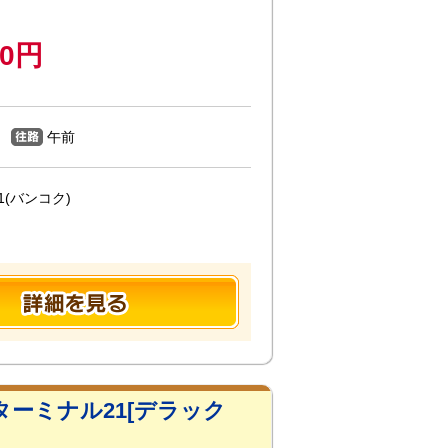
00円
午前
(バンコク)
ーミナル21[デラック