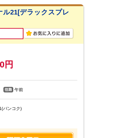
ル21[デラックスプレ
00円
午前
(バンコク)