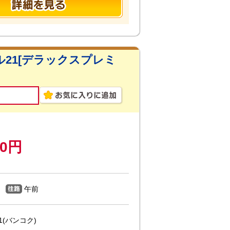
21[デラックスプレミ
00円
午前
(バンコク)