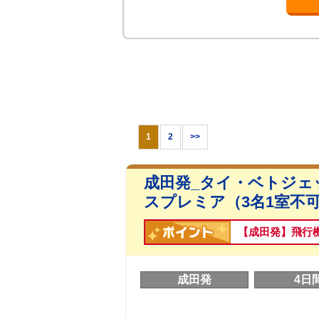
1
2
>>
成田発_タイ・ベトジェ
スプレミア（3名1室不可
【成田発】飛行
成田発
4日