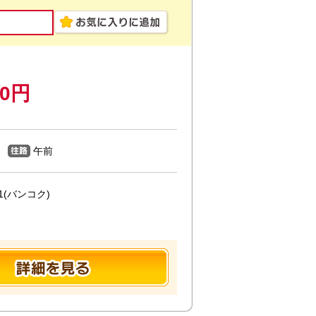
00円
午前
(バンコク)