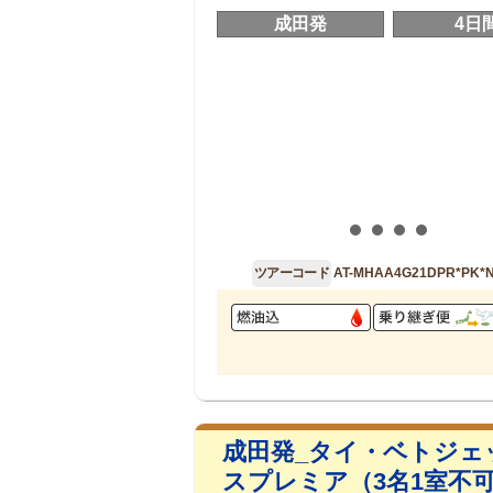
成田発
4日
ツアーコード
AT-MHAA4G21DPR*PK*
成田発_タイ・ベトジェ
スプレミア（3名1室不可