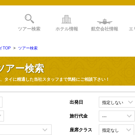
ツアー検索
ホテル情報
航空会社情報
エ
TOP
>
ツアー検索
ツアー検索
、タイに精通した当社スタッフまで気軽にご相談下さい！
出発日
旅行代金
座席クラス